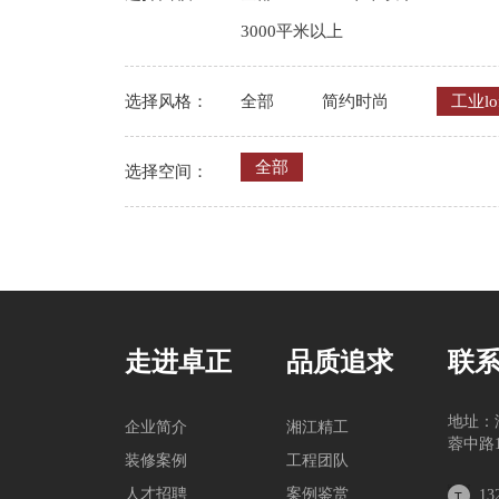
3000平米以上
选择风格：
全部
简约时尚
工业lof
全部
选择空间：
走进卓正
品质追求
联
地址：
企业简介
湘江精工
蓉中路1
装修案例
工程团队
人才招聘
案例鉴赏
13