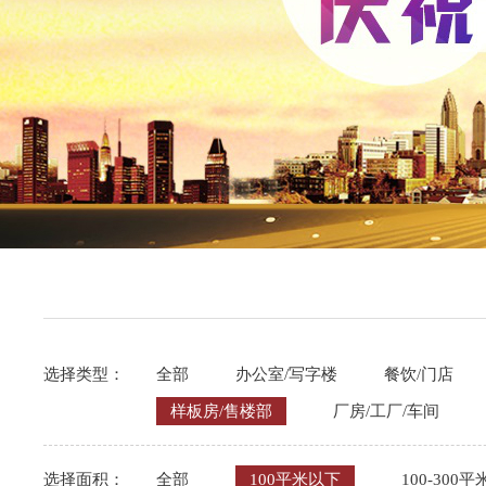
选择类型：
全部
办公室/写字楼
餐饮/门店
样板房/售楼部
厂房/工厂/车间
选择面积：
全部
100平米以下
100-300平