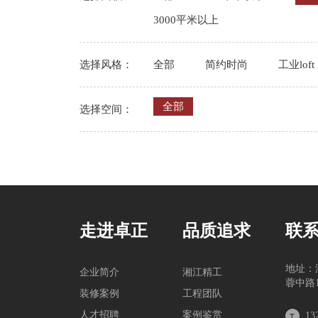
3000平米以上
选择风格：
全部
简约时尚
工业loft
全部
选择空间：
走进卓正
品质追求
联
地址：
企业简介
湘江精工
蓉中路1
装修案例
工程团队
人才招聘
案例鉴赏
13