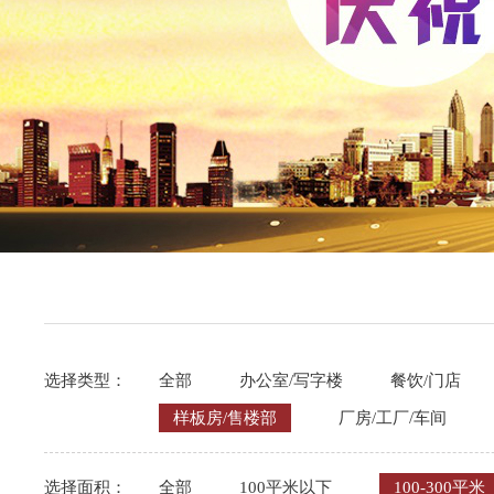
选择类型：
全部
办公室/写字楼
餐饮/门店
样板房/售楼部
厂房/工厂/车间
选择面积：
全部
100平米以下
100-300平米