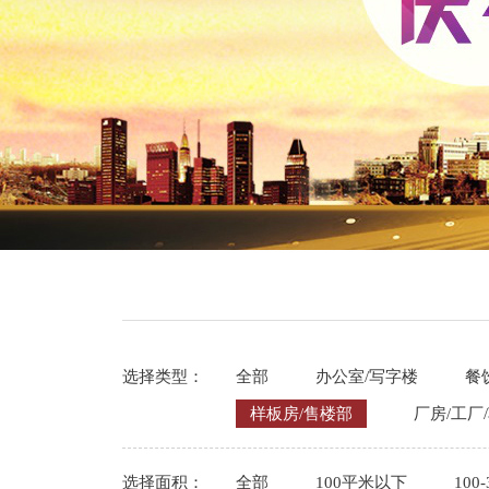
选择类型：
全部
办公室/写字楼
餐
样板房/售楼部
厂房/工厂
选择面积：
全部
100平米以下
100