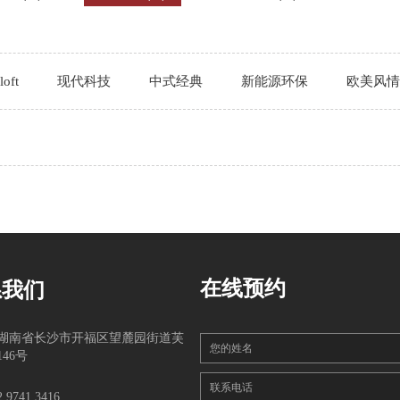
oft
现代科技
中式经典
新能源环保
欧美风情
在线预约
系我们
湖南省长沙市开福区望麓园街道芙
您的姓名
46号
联系电话
2 9741 3416