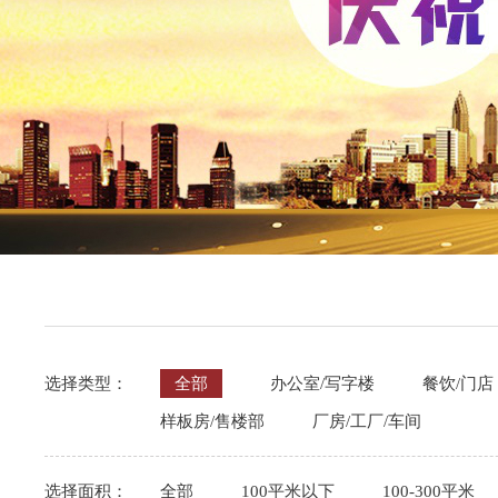
选择类型：
全部
办公室/写字楼
餐饮/门店
样板房/售楼部
厂房/工厂/车间
选择面积：
全部
100平米以下
100-300平米