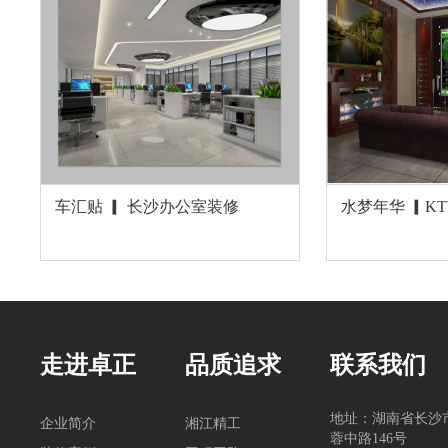
车汇贴 ▎ 长沙办公室装修
水梦年华 ▎K
走进卓正
品质追求
联系我们
地址：湖南省长沙
企业简介
湘江精工
蓉中路146号