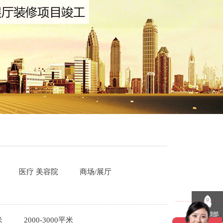
医疗 美容院
商场/展厅
米
2000-3000平米