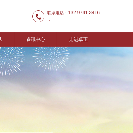
132 9741 3416
联系电话：
：
队
资讯中心
走进卓正