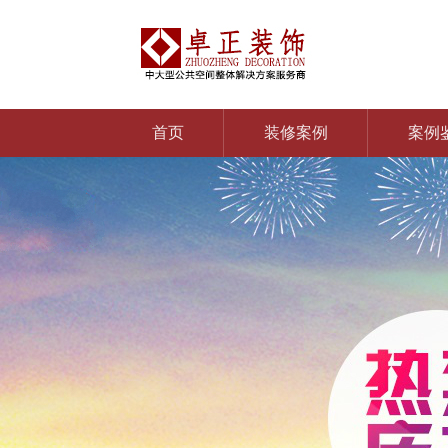
首页
装修案例
案例