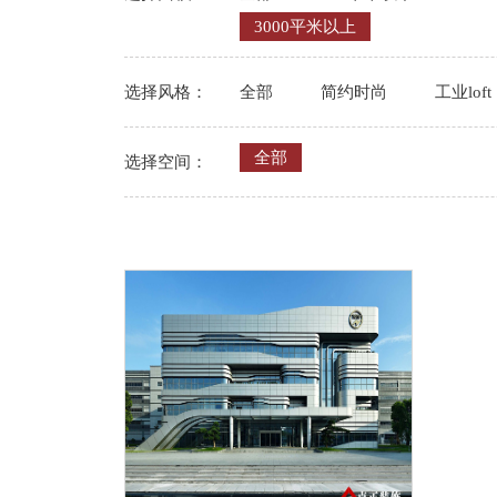
3000平米以上
选择风格：
全部
简约时尚
工业loft
全部
选择空间：