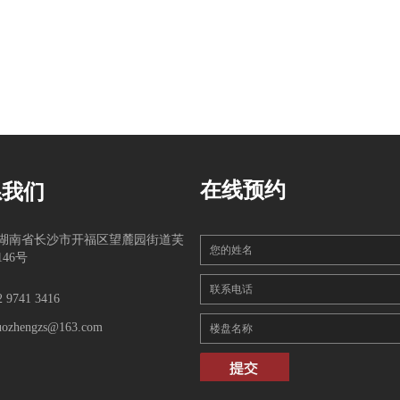
在线预约
系我们
湖南省长沙市开福区望麓园街道芙
您的姓名
46号
联系电话
2 9741 3416
uozhengzs@163.com
楼盘名称