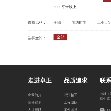
3000平米以上
选择风格：
全部
简约时尚
工业loft
全部
选择空间：
走进卓正
品质追求
联
地址：
企业简介
湘江精工
蓉中路1
装修案例
工程团队
人才招聘
案例鉴赏
13