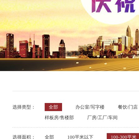
选择类型：
全部
办公室/写字楼
餐饮/门店
样板房/售楼部
厂房/工厂/车间
选择面积：
全部
100平米以下
100-300平米