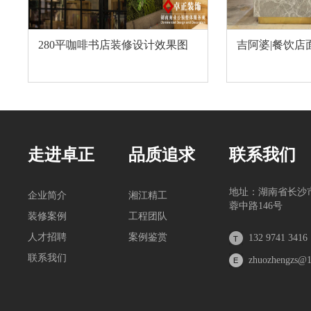
280平咖啡书店装修设计效果图
吉阿婆|餐饮店
走进卓正
品质追求
联系我们
地址：湖南省长沙
企业简介
湘江精工
蓉中路146号
装修案例
工程团队
人才招聘
案例鉴赏
132 9741 3416
联系我们
zhuozhengzs@