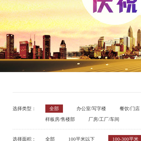
选择类型：
全部
办公室/写字楼
餐饮/门店
样板房/售楼部
厂房/工厂/车间
选择面积：
全部
100平米以下
100-300平米