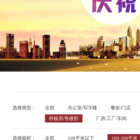
选择类型：
全部
办公室/写字楼
餐饮/门店
样板房/售楼部
厂房/工厂/车间
选择面积：
全部
100平米以下
100-300平米