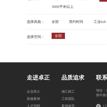
3000平米以上
选择风格：
全部
简约时尚
工业loft
全部
选择空间：
走进卓正
品质追求
联
地址：
企业简介
湘江精工
蓉中路1
装修案例
工程团队
人才招聘
案例鉴赏
13