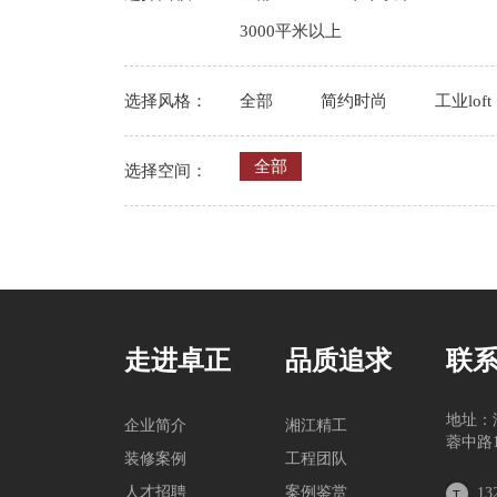
3000平米以上
选择风格：
全部
简约时尚
工业loft
全部
选择空间：
走进卓正
品质追求
联
地址：
企业简介
湘江精工
蓉中路1
装修案例
工程团队
人才招聘
案例鉴赏
13