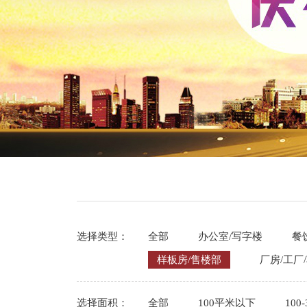
选择类型：
全部
办公室/写字楼
餐
样板房/售楼部
厂房/工厂
选择面积：
全部
100平米以下
100