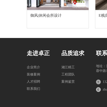
御风|休闲会所设计
E栈
走进卓正
品质追求
联
地址：
企业简介
湘江精工
蓉中路1
装修案例
工程团队
人才招聘
案例鉴赏
13
联系我们
zh