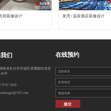
|民宿装修设计
龙湾 | 温泉酒店装修设计
在线预约
系我们
湖南省长沙市开福区望麓园街道芙
您的姓名
46号
联系电话
2 9741 3416
uozhengzs@163.com
楼盘名称