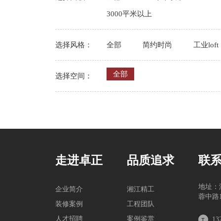
3000平米以上
选择风格：
全部
简约时尚
工业loft
全部
选择空间：
走进卓正
品质追求
联
地址：
企业简介
湘江精工
蓉中路1
装修案例
工程团队
人才招聘
案例鉴赏
13