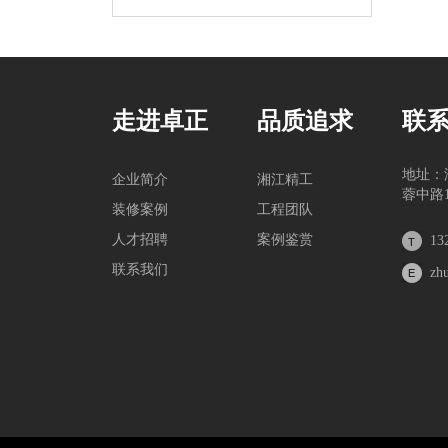
走进卓正
品质追求
联
地址：
企业简介
湘江精工
蓉中路1
装修案例
工程团队
人才招聘
案例鉴赏
13
联系我们
zh