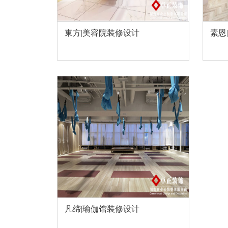
東方|美容院装修设计
素恩
凡缔|瑜伽馆装修设计