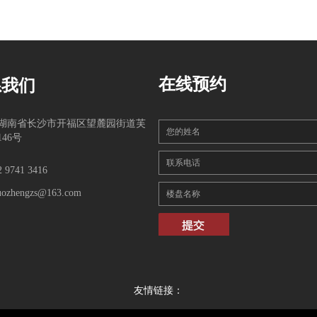
在线预约
系我们
湖南省长沙市开福区望麓园街道芙
您的姓名
46号
联系电话
2 9741 3416
uozhengzs@163.com
楼盘名称
友情链接：