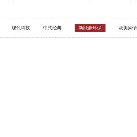
现代科技
中式经典
新能源环保
欧美风情
在线预约
系我们
湖南省长沙市开福区望麓园街道芙
您的姓名
46号
联系电话
2 9741 3416