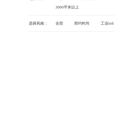
3000平米以上
选择风格：
全部
简约时尚
工业loft
全部
选择空间：
走进卓正
品质追求
联
地址：
企业简介
湘江精工
蓉中路1
装修案例
工程团队
人才招聘
案例鉴赏
13