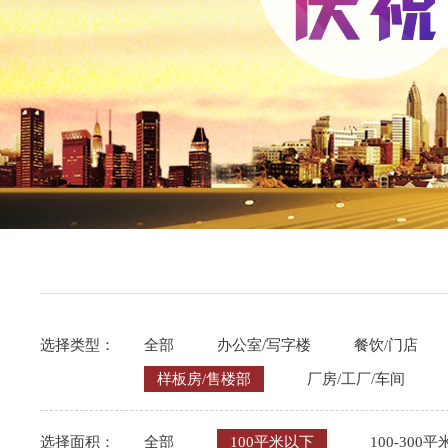
选择类型：
全部
办公室/写字楼
餐饮/门店
样板房/售楼部
厂房/工厂/车间
选择面积：
全部
100平米以下
100-300平