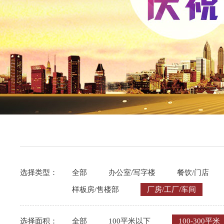
选择类型：
全部
办公室/写字楼
餐饮/门店
样板房/售楼部
厂房/工厂/车间
选择面积：
全部
100平米以下
100-300平米