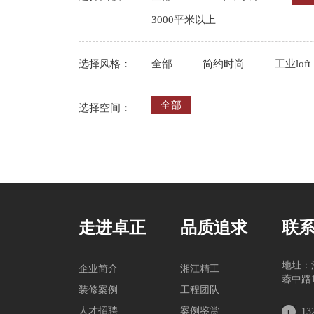
3000平米以上
选择风格：
全部
简约时尚
工业loft
全部
选择空间：
走进卓正
品质追求
联
地址：
企业简介
湘江精工
蓉中路1
装修案例
工程团队
人才招聘
案例鉴赏
13